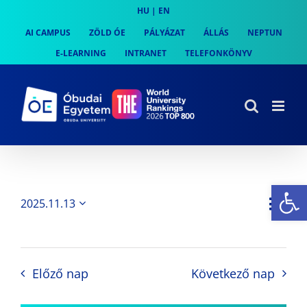
Skip
HU
|
EN
to
AI CAMPUS
ZÖLD ÓE
PÁLYÁZAT
ÁLLÁS
NEPTUN
content
E-LEARNING
INTRANET
TELEFONKÖNYV
Es
Es
2025.11.13
Nap
Navi
Dátum
néz
kiválasztása.
néze
nav
Előző nap
Következő nap