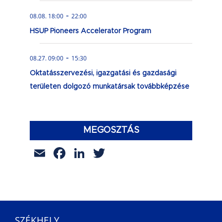
-
08.08. 18:00
22:00
HSUP Pioneers Accelerator Program
-
08.27. 09:00
15:30
Oktatásszervezési, igazgatási és gazdasági
területen dolgozó munkatársak továbbképzése
MEGOSZTÁS
Email
Facebook
LinkedIn
Twitter
SZÉKHELY