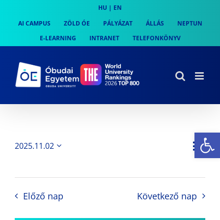
Skip
HU
|
EN
to
AI CAMPUS
ZÖLD ÓE
PÁLYÁZAT
ÁLLÁS
NEPTUN
content
E-LEARNING
INTRANET
TELEFONKÖNYV
Es
Es
2025.11.02
Nap
Navi
Dátum
néz
kiválasztása.
néze
nav
Előző nap
Következő nap