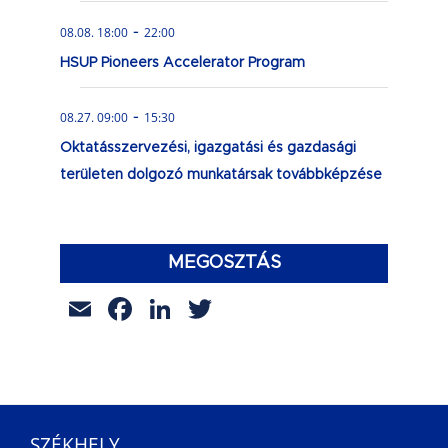
-
08.08. 18:00
22:00
HSUP Pioneers Accelerator Program
-
08.27. 09:00
15:30
Oktatásszervezési, igazgatási és gazdasági
területen dolgozó munkatársak továbbképzése
MEGOSZTÁS
Email
Facebook
LinkedIn
Twitter
SZÉKHELY