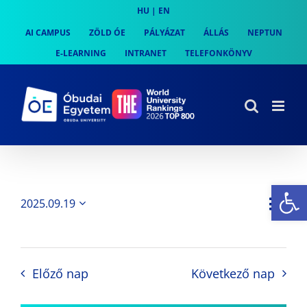
Skip
HU
|
EN
to
AI CAMPUS
ZÖLD ÓE
PÁLYÁZAT
ÁLLÁS
NEPTUN
content
E-LEARNING
INTRANET
TELEFONKÖNYV
Es
Es
2025.09.19
Nap
Navi
Dátum
néz
kiválasztása.
néze
nav
Előző nap
Következő nap