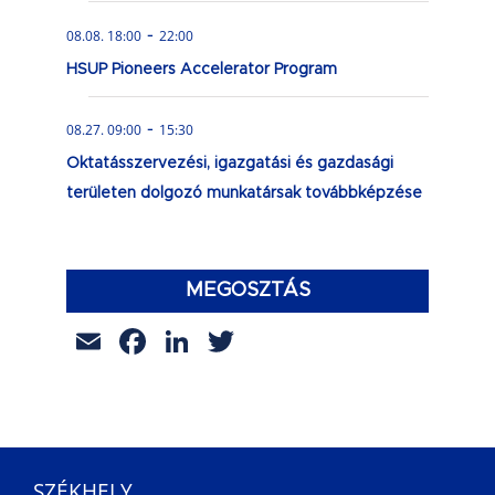
-
08.08. 18:00
22:00
HSUP Pioneers Accelerator Program
-
08.27. 09:00
15:30
Oktatásszervezési, igazgatási és gazdasági
területen dolgozó munkatársak továbbképzése
MEGOSZTÁS
Email
Facebook
LinkedIn
Twitter
SZÉKHELY