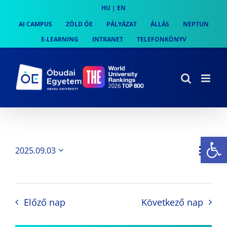
Skip
HU
|
EN
to
AI CAMPUS
ZÖLD ÓE
PÁLYÁZAT
ÁLLÁS
NEPTUN
content
E-LEARNING
INTRANET
TELEFONKÖNYV
Es
Es
2025.09.03
Nap
Navi
Dátum
néz
kiválasztása.
néze
nav
Előző nap
Következő nap