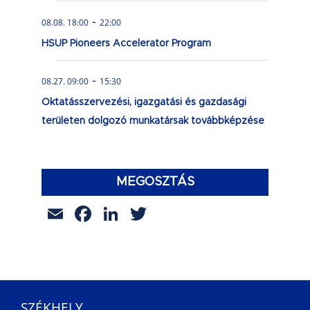
-
08.08. 18:00
22:00
HSUP Pioneers Accelerator Program
-
08.27. 09:00
15:30
Oktatásszervezési, igazgatási és gazdasági
területen dolgozó munkatársak továbbképzése
MEGOSZTÁS
Email
Facebook
LinkedIn
Twitter
SZÉKHELY