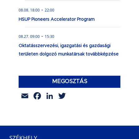
-
08.08. 18:00
22:00
HSUP Pioneers Accelerator Program
-
08.27. 09:00
15:30
Oktatásszervezési, igazgatási és gazdasági
területen dolgozó munkatársak továbbképzése
MEGOSZTÁS
Email
Facebook
LinkedIn
Twitter
SZÉKHELY