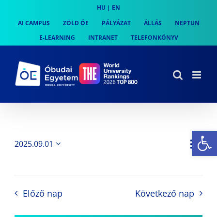
Skip
HU
|
EN
to
AI CAMPUS
ZÖLD ÓE
PÁLYÁZAT
ÁLLÁS
NEPTUN
content
E-LEARNING
INTRANET
TELEFONKÖNYV
Es
Es
2025.09.01
Nap
Navi
Dátum
néz
kiválasztása.
néze
nav
Előző nap
Következő nap