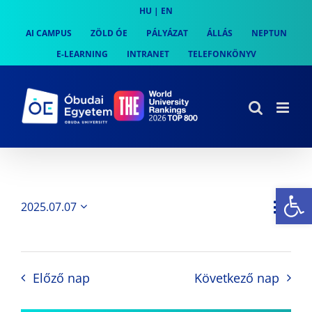
Skip
HU
|
EN
to
AI CAMPUS
ZÖLD ÓE
PÁLYÁZAT
ÁLLÁS
NEPTUN
content
E-LEARNING
INTRANET
TELEFONKÖNYV
Es
Es
2025.07.07
Nap
Navi
Dátum
néz
kiválasztása.
néze
nav
Előző nap
Következő nap