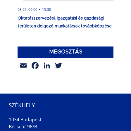
-
08.27. 09:00
15:30
Oktatásszervezési, igazgatási és gazdasági
területen dolgozó munkatársak továbbképzése
MEGOSZTÁS
Email
Facebook
LinkedIn
Twitter
SZÉKHELY
1034 Budapest,
Bécsi út 96/B