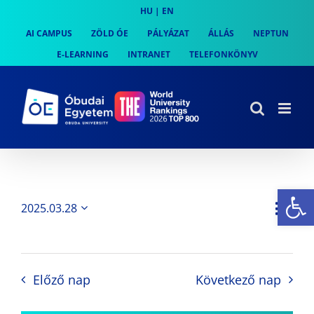
Skip
HU
|
EN
to
AI CAMPUS
ZÖLD ÓE
PÁLYÁZAT
ÁLLÁS
NEPTUN
content
E-LEARNING
INTRANET
TELEFONKÖNYV
Es
Es
2025.03.28
Nap
Navi
Dátum
néz
kiválasztása.
néze
nav
Előző nap
Következő nap