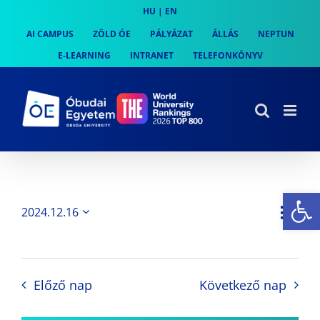
Skip
HU
|
EN
to
AI CAMPUS
ZÖLD ÓE
PÁLYÁZAT
ÁLLÁS
NEPTUN
content
E-LEARNING
INTRANET
TELEFONKÖNYV
Es
Es
2024.12.16
Nap
Navi
Dátum
néz
kiválasztása.
néze
nav
Előző nap
Következő nap