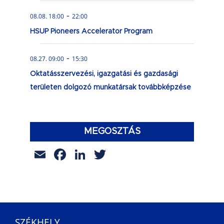
-
08.08. 18:00
22:00
HSUP Pioneers Accelerator Program
-
08.27. 09:00
15:30
Oktatásszervezési, igazgatási és gazdasági
területen dolgozó munkatársak továbbképzése
MEGOSZTÁS
Email
Facebook
LinkedIn
Twitter
SZÉKHELY