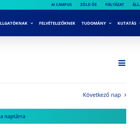
AI CAMPUS
ZÖLD ÓE
PÁLYÁZAT
ÁLL
LLGATÓKNAK
FELVÉTELIZŐKNEK
TUDOMÁNY
KUTATÁS
Ese
Nap
Navi
néze
néze
navi
Következő nap
 a naptárra