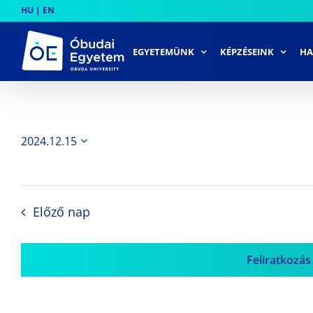
Skip
HU
|
EN
to
content
EGYETEMÜNK
KÉPZÉSEINK
HA
2024.12.15
Dátum
kiválasztása.
Előző nap
Feliratkozás