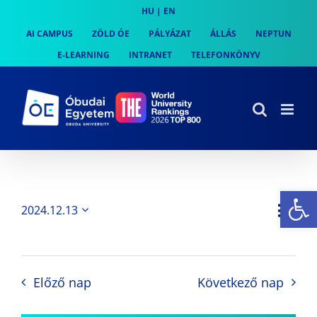
Skip
HU
|
EN
to
AI CAMPUS
ZÖLD ÓE
PÁLYÁZAT
ÁLLÁS
NEPTUN
content
E-LEARNING
INTRANET
TELEFONKÖNYV
Es
Es
2024.12.13
Nap
Navi
Dátum
néz
kiválasztása.
néze
nav
Előző nap
Következő nap