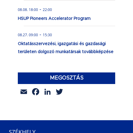
-
08.08. 18:00
22:00
HSUP Pioneers Accelerator Program
-
08.27. 09:00
15:30
Oktatásszervezési, igazgatási és gazdasági
területen dolgozó munkatársak továbbképzése
MEGOSZTÁS
Email
Facebook
LinkedIn
Twitter
SZÉKHELY