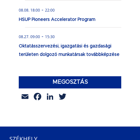
-
08.08. 18:00
22:00
HSUP Pioneers Accelerator Program
-
08.27. 09:00
15:30
Oktatásszervezési, igazgatási és gazdasági
területen dolgozó munkatársak továbbképzése
MEGOSZTÁS
Email
Facebook
LinkedIn
Twitter
SZÉKHELY