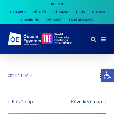
Skip
HU
|
EN
to
AI CAMPUS
ZÖLD ÓE
PÁLYÁZAT
ÁLLÁS
NEPTUN
content
E-LEARNING
INTRANET
TELEFONKÖNYV
Es
Es
2024.11.07
Nap
Navi
Dátum
néz
kiválasztása.
néze
nav
Előző nap
Következő nap