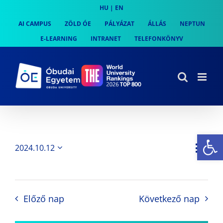
Skip
HU
|
EN
to
AI CAMPUS
ZÖLD ÓE
PÁLYÁZAT
ÁLLÁS
NEPTUN
content
E-LEARNING
INTRANET
TELEFONKÖNYV
Es
Es
2024.10.12
Nap
Navi
Dátum
néz
kiválasztása.
néze
nav
Előző nap
Következő nap