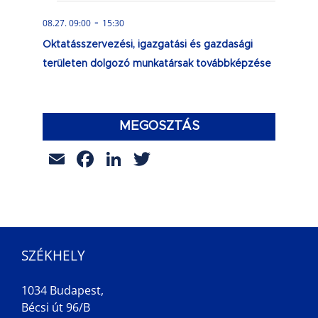
-
08.27. 09:00
15:30
Oktatásszervezési, igazgatási és gazdasági
területen dolgozó munkatársak továbbképzése
MEGOSZTÁS
Email
Facebook
LinkedIn
Twitter
SZÉKHELY
1034 Budapest,
Bécsi út 96/B