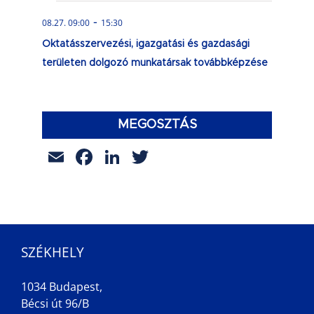
-
08.27. 09:00
15:30
Oktatásszervezési, igazgatási és gazdasági
területen dolgozó munkatársak továbbképzése
MEGOSZTÁS
Email
Facebook
LinkedIn
Twitter
SZÉKHELY
1034 Budapest,
Bécsi út 96/B