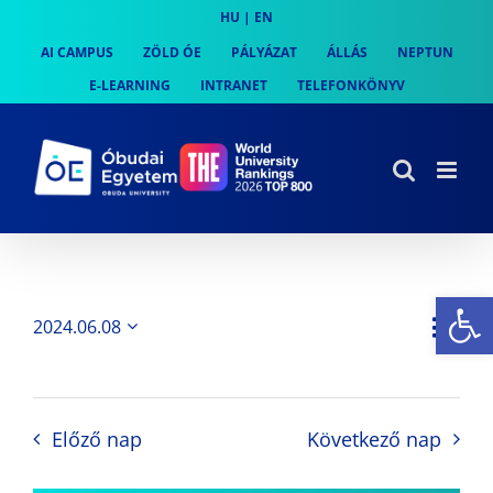
Skip
HU
|
EN
to
AI CAMPUS
ZÖLD ÓE
PÁLYÁZAT
ÁLLÁS
NEPTUN
content
E-LEARNING
INTRANET
TELEFONKÖNYV
Es
Es
2024.06.08
Nap
Navi
Dátum
néz
kiválasztása.
néze
nav
Előző nap
Következő nap