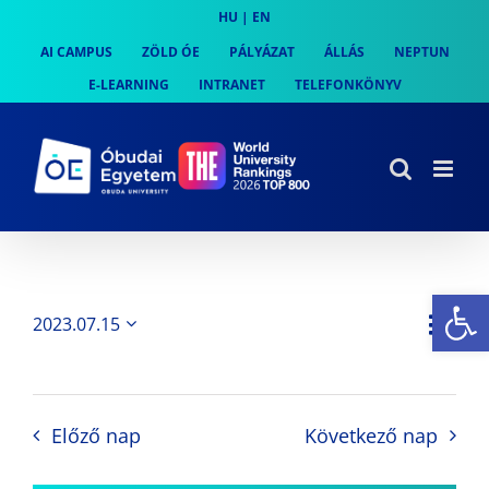
Skip
HU
|
EN
to
AI CAMPUS
ZÖLD ÓE
PÁLYÁZAT
ÁLLÁS
NEPTUN
content
E-LEARNING
INTRANET
TELEFONKÖNYV
Es
Es
2023.07.15
Nap
Navi
Dátum
néz
kiválasztása.
néze
nav
Előző nap
Következő nap