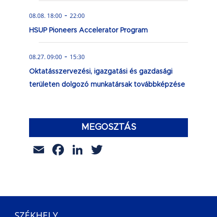
-
08.08. 18:00
22:00
HSUP Pioneers Accelerator Program
-
08.27. 09:00
15:30
Oktatásszervezési, igazgatási és gazdasági
területen dolgozó munkatársak továbbképzése
MEGOSZTÁS
Email
Facebook
LinkedIn
Twitter
SZÉKHELY