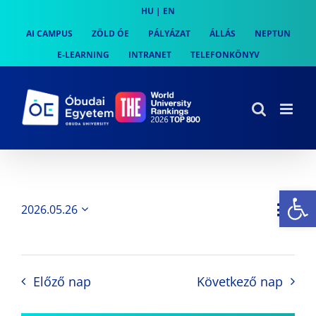
Skip
HU
|
EN
to
AI CAMPUS
ZÖLD ÓE
PÁLYÁZAT
ÁLLÁS
NEPTUN
content
E-LEARNING
INTRANET
TELEFONKÖNYV
Es
Es
2026.05.26
Nap
Navi
Dátum
néz
kiválasztása.
néze
nav
Előző nap
Következő nap