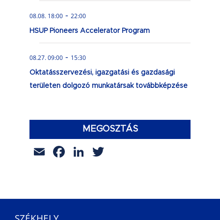
-
08.08. 18:00
22:00
HSUP Pioneers Accelerator Program
-
08.27. 09:00
15:30
Oktatásszervezési, igazgatási és gazdasági
területen dolgozó munkatársak továbbképzése
MEGOSZTÁS
Email
Facebook
LinkedIn
Twitter
SZÉKHELY