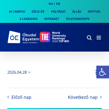
Skip
HU
|
EN
to
AI CAMPUS
ZÖLD ÓE
PÁLYÁZAT
ÁLLÁS
NEPTUN
content
E-LEARNING
INTRANET
TELEFONKÖNYV
Es
Es
2026.04.28
Nap
Navi
Dátum
néz
kiválasztása.
néze
nav
Előző nap
Következő nap