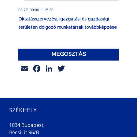
-
08.27. 09:00
15:30
Oktatásszervezési, igazgatási és gazdasági
területen dolgozó munkatársak továbbképzése
MEGOSZTÁS
Email
Facebook
LinkedIn
Twitter
SZÉKHELY
1034 Budapest,
Bécsi út 96/B