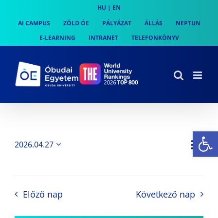
Skip
HU
|
EN
to
AI CAMPUS
ZÖLD ÓE
PÁLYÁZAT
ÁLLÁS
NEPTUN
content
E-LEARNING
INTRANET
TELEFONKÖNYV
Es
Es
2026.04.27
Nap
Navi
Dátum
néz
kiválasztása.
néze
nav
Előző nap
Következő nap