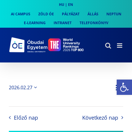
Skip
HU
|
EN
to
AI CAMPUS
ZÖLD ÓE
PÁLYÁZAT
ÁLLÁS
NEPTUN
content
E-LEARNING
INTRANET
TELEFONKÖNYV
Es
Es
2026.02.27
Nap
Navi
Dátum
néz
kiválasztása.
néze
nav
Előző nap
Következő nap