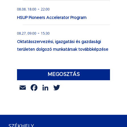
-
08.08. 18:00
22:00
HSUP Pioneers Accelerator Program
-
08.27. 09:00
15:30
Oktatásszervezési, igazgatási és gazdasági
területen dolgozó munkatársak továbbképzése
MEGOSZTÁS
Email
Facebook
LinkedIn
Twitter
SZÉKHELY