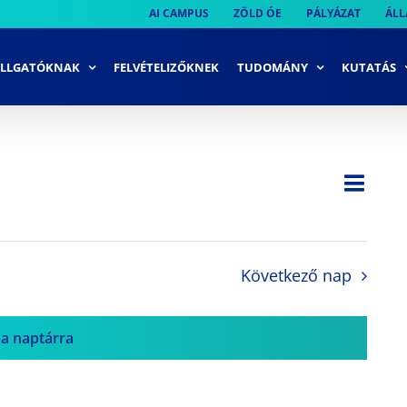
AI CAMPUS
ZÖLD ÓE
PÁLYÁZAT
ÁLL
LLGATÓKNAK
FELVÉTELIZŐKNEK
TUDOMÁNY
KUTATÁS
Ese
Nap
Navi
néze
néze
navi
Következő nap
 a naptárra