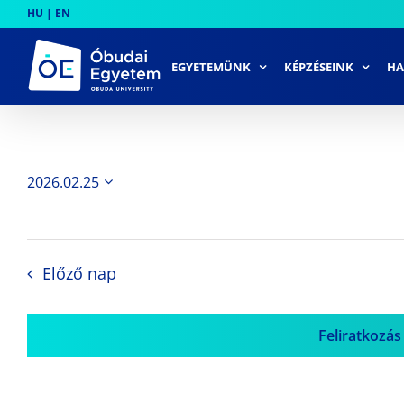
Skip
HU
|
EN
to
content
EGYETEMÜNK
KÉPZÉSEINK
HA
2026.02.25
Dátum
kiválasztása.
Előző nap
Feliratkozás