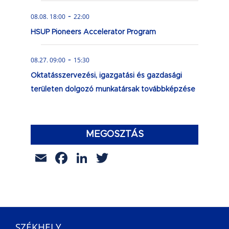
-
08.08. 18:00
22:00
HSUP Pioneers Accelerator Program
-
08.27. 09:00
15:30
Oktatásszervezési, igazgatási és gazdasági
területen dolgozó munkatársak továbbképzése
MEGOSZTÁS
Email
Facebook
LinkedIn
Twitter
SZÉKHELY