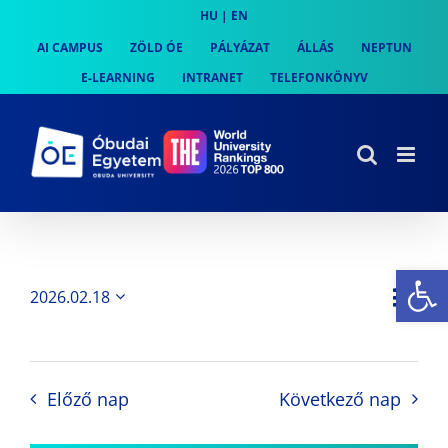
Skip
HU
|
EN
to
AI CAMPUS
ZÖLD ÓE
PÁLYÁZAT
ÁLLÁS
NEPTUN
content
E-LEARNING
INTRANET
TELEFONKÖNYV
Es
Es
2026.02.18
Nap
Navi
Dátum
néz
kiválasztása.
néze
nav
Előző nap
Következő nap