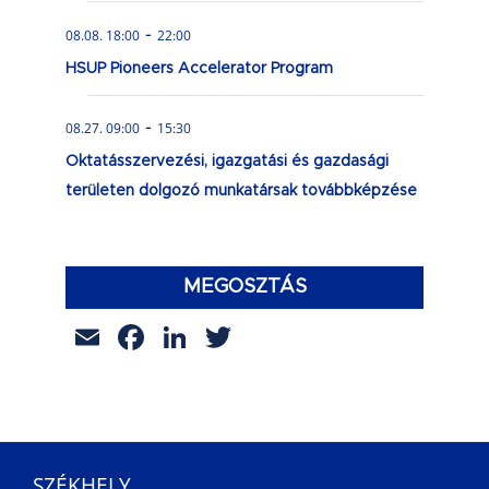
-
08.08. 18:00
22:00
HSUP Pioneers Accelerator Program
-
08.27. 09:00
15:30
Oktatásszervezési, igazgatási és gazdasági
területen dolgozó munkatársak továbbképzése
MEGOSZTÁS
Email
Facebook
LinkedIn
Twitter
SZÉKHELY