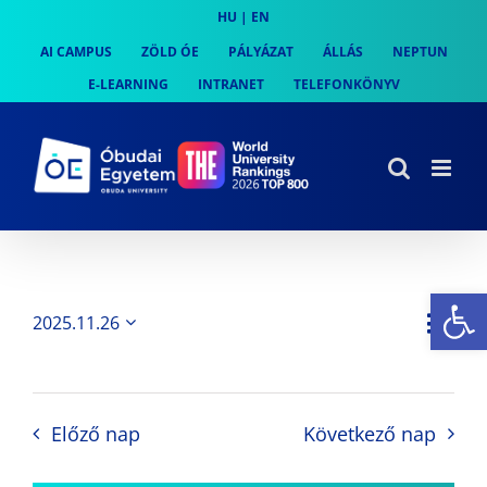
Skip
HU
|
EN
to
AI CAMPUS
ZÖLD ÓE
PÁLYÁZAT
ÁLLÁS
NEPTUN
content
E-LEARNING
INTRANET
TELEFONKÖNYV
Es
Es
2025.11.26
Nap
Navi
Dátum
néz
kiválasztása.
néze
nav
Előző nap
Következő nap