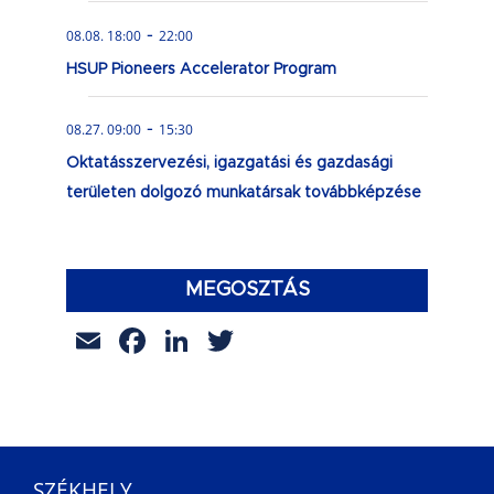
-
08.08. 18:00
22:00
HSUP Pioneers Accelerator Program
-
08.27. 09:00
15:30
Oktatásszervezési, igazgatási és gazdasági
területen dolgozó munkatársak továbbképzése
MEGOSZTÁS
Email
Facebook
LinkedIn
Twitter
SZÉKHELY