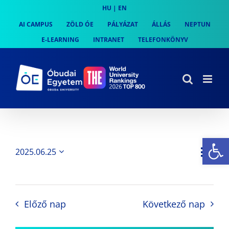
Skip
HU
|
EN
to
AI CAMPUS
ZÖLD ÓE
PÁLYÁZAT
ÁLLÁS
NEPTUN
content
E-LEARNING
INTRANET
TELEFONKÖNYV
Es
Es
2025.06.25
Nap
Navi
Dátum
néz
kiválasztása.
néze
nav
Előző nap
Következő nap