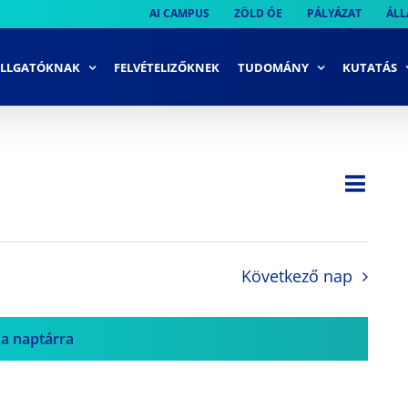
AI CAMPUS
ZÖLD ÓE
PÁLYÁZAT
ÁLL
LLGATÓKNAK
FELVÉTELIZŐKNEK
TUDOMÁNY
KUTATÁS
Ese
Nap
Navi
néze
néze
navi
Következő nap
 a naptárra