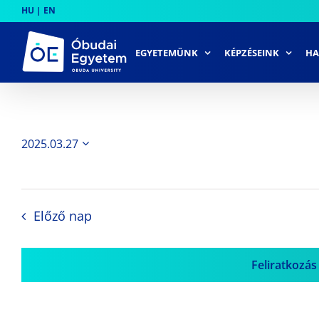
Skip
HU
|
EN
to
content
EGYETEMÜNK
KÉPZÉSEINK
HA
2025.03.27
Dátum
kiválasztása.
Előző nap
Feliratkozás