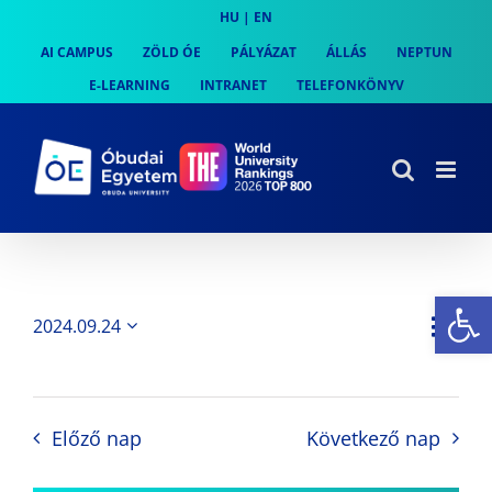
Skip
HU
|
EN
to
AI CAMPUS
ZÖLD ÓE
PÁLYÁZAT
ÁLLÁS
NEPTUN
content
E-LEARNING
INTRANET
TELEFONKÖNYV
Es
Es
2024.09.24
Nap
Navi
Dátum
néz
kiválasztása.
néze
nav
Előző nap
Következő nap