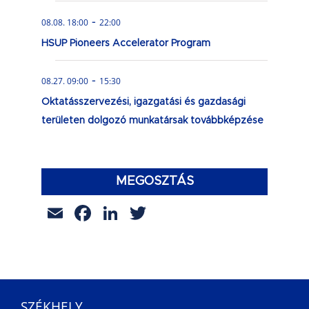
-
08.08. 18:00
22:00
HSUP Pioneers Accelerator Program
-
08.27. 09:00
15:30
Oktatásszervezési, igazgatási és gazdasági
területen dolgozó munkatársak továbbképzése
MEGOSZTÁS
Email
Facebook
LinkedIn
Twitter
SZÉKHELY