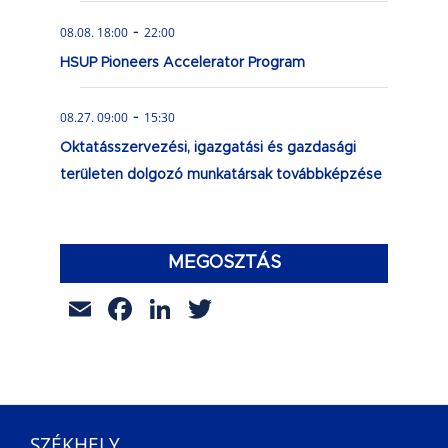
-
08.08. 18:00
22:00
HSUP Pioneers Accelerator Program
-
08.27. 09:00
15:30
Oktatásszervezési, igazgatási és gazdasági
területen dolgozó munkatársak továbbképzése
MEGOSZTÁS
Email
Facebook
LinkedIn
Twitter
SZÉKHELY