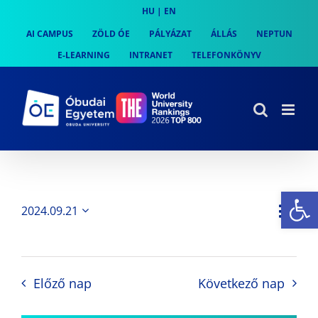
Skip
HU
|
EN
to
AI CAMPUS
ZÖLD ÓE
PÁLYÁZAT
ÁLLÁS
NEPTUN
content
E-LEARNING
INTRANET
TELEFONKÖNYV
Es
Es
2024.09.21
Nap
Navi
Dátum
néz
kiválasztása.
néze
nav
Előző nap
Következő nap