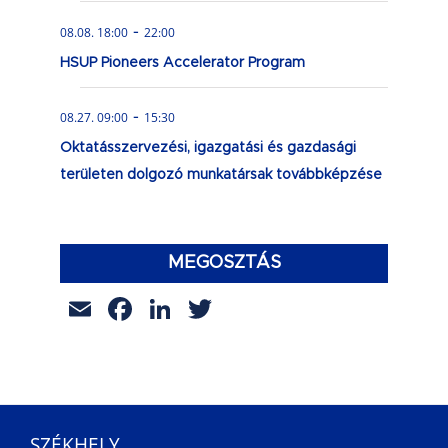
-
08.08. 18:00
22:00
HSUP Pioneers Accelerator Program
-
08.27. 09:00
15:30
Oktatásszervezési, igazgatási és gazdasági
területen dolgozó munkatársak továbbképzése
MEGOSZTÁS
Email
Facebook
LinkedIn
Twitter
SZÉKHELY