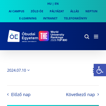
Skip
HU
|
EN
to
AI CAMPUS
ZÖLD ÓE
PÁLYÁZAT
ÁLLÁS
NEPTUN
content
E-LEARNING
INTRANET
TELEFONKÖNYV
Es
Es
2024.07.10
Nap
Navi
Dátum
néz
kiválasztása.
néze
nav
Előző nap
Következő nap