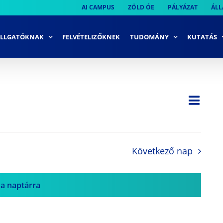
AI CAMPUS
ZÖLD ÓE
PÁLYÁZAT
ÁLL
LLGATÓKNAK
FELVÉTELIZŐKNEK
TUDOMÁNY
KUTATÁS
Ese
Nap
Navi
néze
néze
navi
Következő nap
 a naptárra