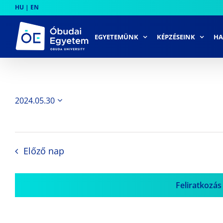
Skip
HU
|
EN
to
content
EGYETEMÜNK
KÉPZÉSEINK
HA
2024.05.30
Dátum
kiválasztása.
Előző nap
Feliratkozás