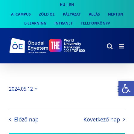
Skip
HU
|
EN
to
AI CAMPUS
ZÖLD ÓE
PÁLYÁZAT
ÁLLÁS
NEPTUN
content
E-LEARNING
INTRANET
TELEFONKÖNYV
Es
Es
2024.05.12
Nap
Navi
Dátum
néz
kiválasztása.
néze
nav
Előző nap
Következő nap