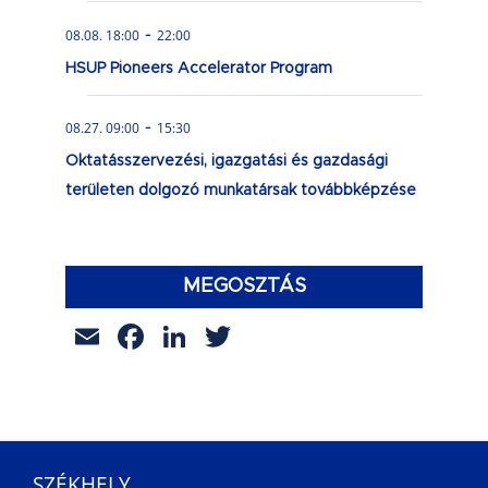
-
08.08. 18:00
22:00
HSUP Pioneers Accelerator Program
-
08.27. 09:00
15:30
Oktatásszervezési, igazgatási és gazdasági
területen dolgozó munkatársak továbbképzése
MEGOSZTÁS
Email
Facebook
LinkedIn
Twitter
SZÉKHELY