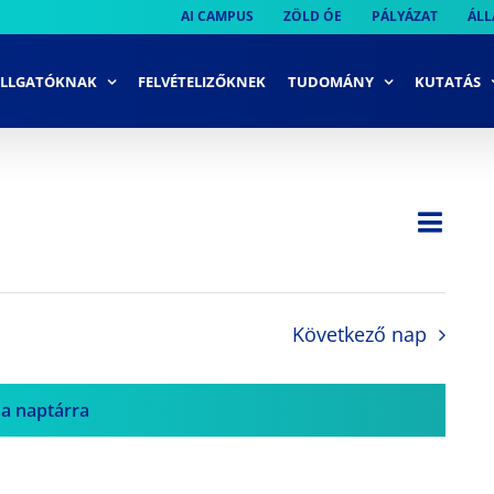
AI CAMPUS
ZÖLD ÓE
PÁLYÁZAT
ÁLL
LLGATÓKNAK
FELVÉTELIZŐKNEK
TUDOMÁNY
KUTATÁS
Ese
Nap
Navi
néze
néze
navi
Következő nap
 a naptárra