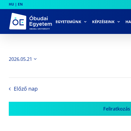
Skip
HU
|
EN
to
content
EGYETEMÜNK
KÉPZÉSEINK
HA
2026.05.21
Dátum
kiválasztása.
Előző nap
Feliratkozás