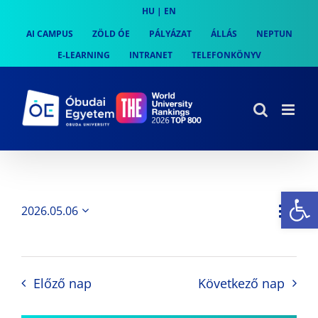
Skip
HU
|
EN
to
AI CAMPUS
ZÖLD ÓE
PÁLYÁZAT
ÁLLÁS
NEPTUN
content
E-LEARNING
INTRANET
TELEFONKÖNYV
Es
Es
2026.05.06
Nap
Navi
Dátum
néz
kiválasztása.
néze
nav
Előző nap
Következő nap