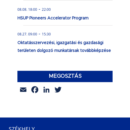
-
08.08. 18:00
22:00
HSUP Pioneers Accelerator Program
-
08.27. 09:00
15:30
Oktatásszervezési, igazgatási és gazdasági
területen dolgozó munkatársak továbbképzése
MEGOSZTÁS
Email
Facebook
LinkedIn
Twitter
SZÉKHELY