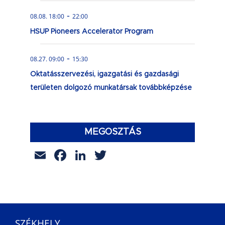
-
08.08. 18:00
22:00
HSUP Pioneers Accelerator Program
-
08.27. 09:00
15:30
Oktatásszervezési, igazgatási és gazdasági
területen dolgozó munkatársak továbbképzése
MEGOSZTÁS
Email
Facebook
LinkedIn
Twitter
SZÉKHELY