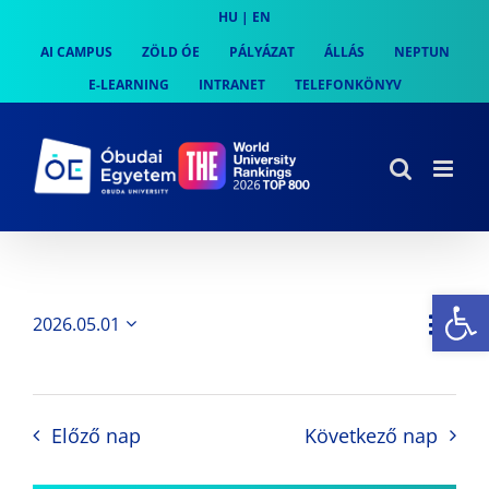
Skip
HU
|
EN
to
AI CAMPUS
ZÖLD ÓE
PÁLYÁZAT
ÁLLÁS
NEPTUN
content
E-LEARNING
INTRANET
TELEFONKÖNYV
Es
Es
2026.05.01
Nap
Navi
Dátum
néz
kiválasztása.
néze
nav
Előző nap
Következő nap