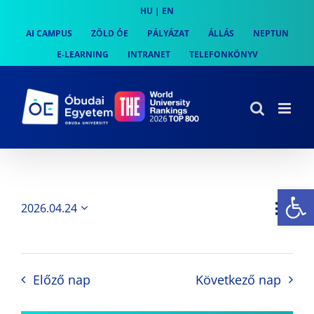
Skip
HU
|
EN
to
AI CAMPUS
ZÖLD ÓE
PÁLYÁZAT
ÁLLÁS
NEPTUN
content
E-LEARNING
INTRANET
TELEFONKÖNYV
Es
Es
2026.04.24
Nap
Navi
Dátum
néz
kiválasztása.
néze
nav
Előző nap
Következő nap