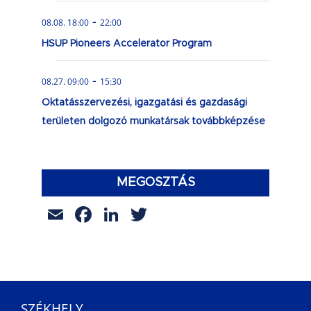
-
08.08. 18:00
22:00
HSUP Pioneers Accelerator Program
-
08.27. 09:00
15:30
Oktatásszervezési, igazgatási és gazdasági
területen dolgozó munkatársak továbbképzése
MEGOSZTÁS
Email
Facebook
LinkedIn
Twitter
SZÉKHELY