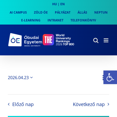
Skip
HU
|
EN
to
AI CAMPUS
ZÖLD ÓE
PÁLYÁZAT
ÁLLÁS
NEPTUN
content
E-LEARNING
INTRANET
TELEFONKÖNYV
Es
Es
2026.04.23
Nap
Navi
Dátum
néz
kiválasztása.
néze
nav
Előző nap
Következő nap