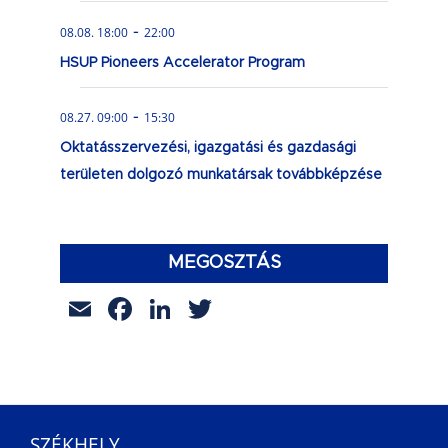
-
08.08. 18:00
22:00
HSUP Pioneers Accelerator Program
-
08.27. 09:00
15:30
Oktatásszervezési, igazgatási és gazdasági
területen dolgozó munkatársak továbbképzése
MEGOSZTÁS
Email
Facebook
LinkedIn
Twitter
SZÉKHELY