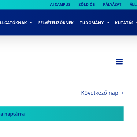
AI CAMPUS
ZÖLD ÓE
PÁLYÁZAT
ÁLL
LLGATÓKNAK
FELVÉTELIZŐKNEK
TUDOMÁNY
KUTATÁS
Ese
Nap
Navi
néze
néze
navi
Következő nap
 a naptárra