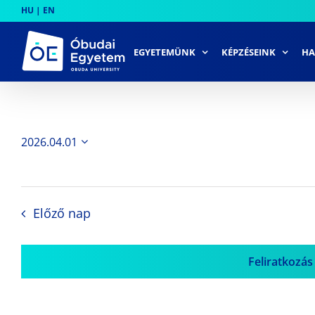
Skip
HU
|
EN
to
content
EGYETEMÜNK
KÉPZÉSEINK
HA
2026.04.01
Dátum
kiválasztása.
Előző nap
Feliratkozás