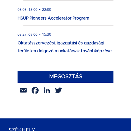
-
08.08. 18:00
22:00
HSUP Pioneers Accelerator Program
-
08.27. 09:00
15:30
Oktatásszervezési, igazgatási és gazdasági
területen dolgozó munkatársak továbbképzése
MEGOSZTÁS
Email
Facebook
LinkedIn
Twitter
SZÉKHELY