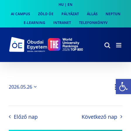
Skip
HU
|
EN
to
AI CAMPUS
ZÖLD ÓE
PÁLYÁZAT
ÁLLÁS
NEPTUN
content
E-LEARNING
INTRANET
TELEFONKÖNYV
Es
Es
2026.05.26
Nap
Navi
Dátum
néz
kiválasztása.
néze
nav
Előző nap
Következő nap