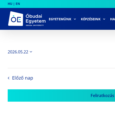
Skip
HU
|
EN
to
content
EGYETEMÜNK
KÉPZÉSEINK
HA
2026.05.22
Dátum
kiválasztása.
Előző nap
Feliratkozás