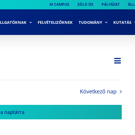
AI CAMPUS
ZÖLD ÓE
PÁLYÁZAT
ÁLL
LLGATÓKNAK
FELVÉTELIZŐKNEK
TUDOMÁNY
KUTATÁS
Ese
Nap
Navi
néze
néze
navi
Következő nap
 a naptárra