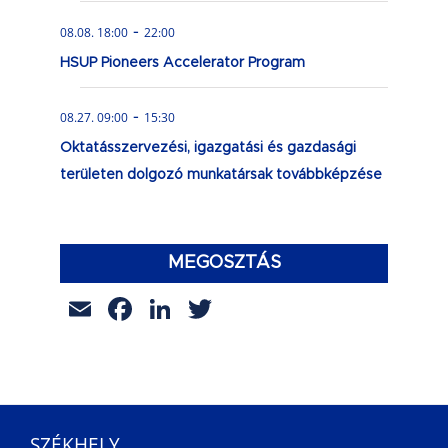
-
08.08. 18:00
22:00
HSUP Pioneers Accelerator Program
-
08.27. 09:00
15:30
Oktatásszervezési, igazgatási és gazdasági
területen dolgozó munkatársak továbbképzése
MEGOSZTÁS
Email
Facebook
LinkedIn
Twitter
SZÉKHELY