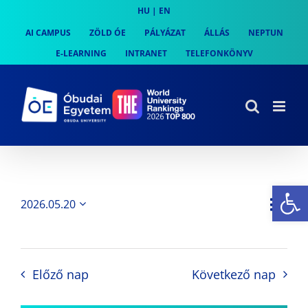
Skip
HU
|
EN
to
AI CAMPUS
ZÖLD ÓE
PÁLYÁZAT
ÁLLÁS
NEPTUN
content
E-LEARNING
INTRANET
TELEFONKÖNYV
Es
Es
2026.05.20
Nap
Navi
Dátum
néz
kiválasztása.
néze
nav
Előző nap
Következő nap