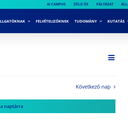
AI CAMPUS
ZÖLD ÓE
PÁLYÁZAT
ÁLL
LLGATÓKNAK
FELVÉTELIZŐKNEK
TUDOMÁNY
KUTATÁS
Ese
Nap
Navi
néze
néze
navi
Következő nap
 a naptárra