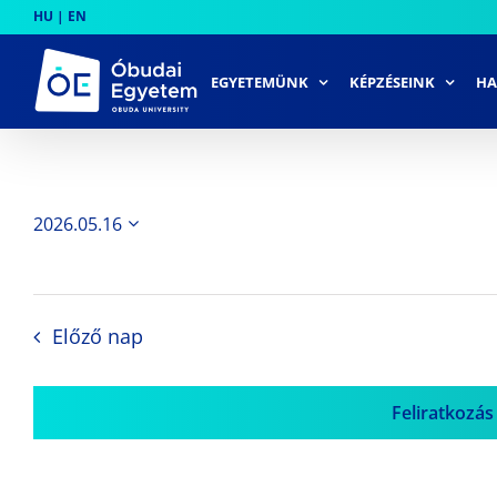
Skip
HU
|
EN
to
content
EGYETEMÜNK
KÉPZÉSEINK
HA
2026.05.16
Dátum
kiválasztása.
Előző nap
Feliratkozás