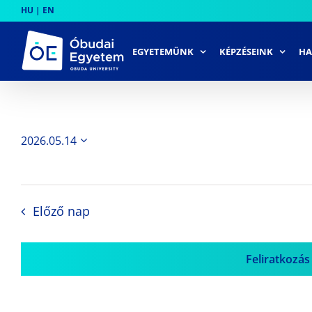
Skip
HU
|
EN
to
content
EGYETEMÜNK
KÉPZÉSEINK
HA
2026.05.14
Dátum
kiválasztása.
Előző nap
Feliratkozás