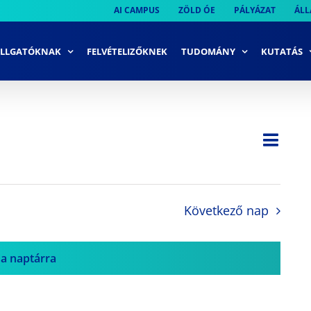
AI CAMPUS
ZÖLD ÓE
PÁLYÁZAT
ÁLL
LLGATÓKNAK
FELVÉTELIZŐKNEK
TUDOMÁNY
KUTATÁS
Ese
Nap
Navi
néze
néze
navi
Következő nap
 a naptárra