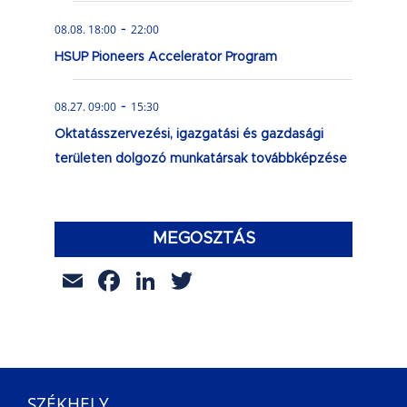
-
08.08. 18:00
22:00
HSUP Pioneers Accelerator Program
-
08.27. 09:00
15:30
Oktatásszervezési, igazgatási és gazdasági
területen dolgozó munkatársak továbbképzése
MEGOSZTÁS
Email
Facebook
LinkedIn
Twitter
SZÉKHELY