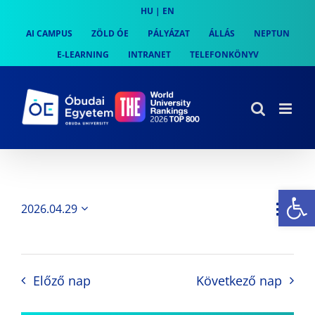
Skip
HU
|
EN
to
AI CAMPUS
ZÖLD ÓE
PÁLYÁZAT
ÁLLÁS
NEPTUN
content
E-LEARNING
INTRANET
TELEFONKÖNYV
Es
Es
2026.04.29
Nap
Navi
Dátum
néz
kiválasztása.
néze
nav
Előző nap
Következő nap