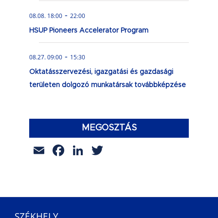
-
08.08. 18:00
22:00
HSUP Pioneers Accelerator Program
-
08.27. 09:00
15:30
Oktatásszervezési, igazgatási és gazdasági
területen dolgozó munkatársak továbbképzése
MEGOSZTÁS
Email
Facebook
LinkedIn
Twitter
SZÉKHELY