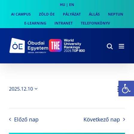
Skip
HU
|
EN
to
AI CAMPUS
ZÖLD ÓE
PÁLYÁZAT
ÁLLÁS
NEPTUN
content
E-LEARNING
INTRANET
TELEFONKÖNYV
Es
Es
2025.12.10
Nap
Navi
Dátum
néz
kiválasztása.
néze
nav
Előző nap
Következő nap