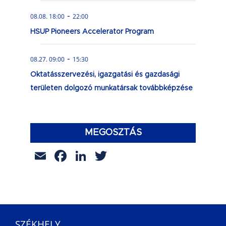
-
08.08. 18:00
22:00
HSUP Pioneers Accelerator Program
-
08.27. 09:00
15:30
Oktatásszervezési, igazgatási és gazdasági
területen dolgozó munkatársak továbbképzése
MEGOSZTÁS
Email
Facebook
LinkedIn
Twitter
SZÉKHELY