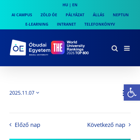
Skip
HU
|
EN
to
AI CAMPUS
ZÖLD ÓE
PÁLYÁZAT
ÁLLÁS
NEPTUN
content
E-LEARNING
INTRANET
TELEFONKÖNYV
Es
Es
2025.11.07
Nap
Navi
Dátum
néz
kiválasztása.
néze
nav
Előző nap
Következő nap