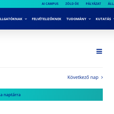
AI CAMPUS
ZÖLD ÓE
PÁLYÁZAT
ÁLL
LLGATÓKNAK
FELVÉTELIZŐKNEK
TUDOMÁNY
KUTATÁS
Ese
Nap
Navi
néze
néze
navi
Következő nap
 a naptárra