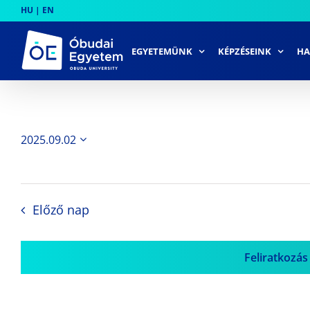
Skip
HU
|
EN
to
content
EGYETEMÜNK
KÉPZÉSEINK
HA
2025.09.02
Dátum
kiválasztása.
Előző nap
Feliratkozás