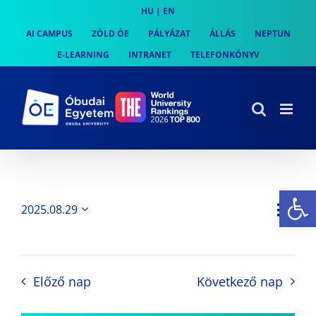
Skip
HU
|
EN
to
AI CAMPUS
ZÖLD ÓE
PÁLYÁZAT
ÁLLÁS
NEPTUN
content
E-LEARNING
INTRANET
TELEFONKÖNYV
Es
Es
2025.08.29
Nap
Navi
Dátum
néz
kiválasztása.
néze
nav
Előző nap
Következő nap