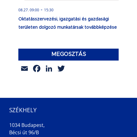
-
08.27. 09:00
15:30
Oktatásszervezési, igazgatási és gazdasági
területen dolgozó munkatársak továbbképzése
MEGOSZTÁS
Email
Facebook
LinkedIn
Twitter
SZÉKHELY
1034 Budapest,
Bécsi út 96/B