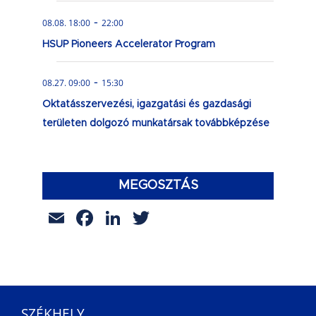
-
08.08. 18:00
22:00
HSUP Pioneers Accelerator Program
-
08.27. 09:00
15:30
Oktatásszervezési, igazgatási és gazdasági
területen dolgozó munkatársak továbbképzése
MEGOSZTÁS
Email
Facebook
LinkedIn
Twitter
SZÉKHELY