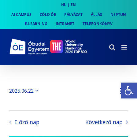
Skip
HU
|
EN
to
AI CAMPUS
ZÖLD ÓE
PÁLYÁZAT
ÁLLÁS
NEPTUN
content
E-LEARNING
INTRANET
TELEFONKÖNYV
Es
Es
2025.06.22
Nap
Navi
Dátum
néz
kiválasztása.
néze
nav
Előző nap
Következő nap