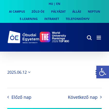
Skip
HU
|
EN
to
AI CAMPUS
ZÖLD ÓE
PÁLYÁZAT
ÁLLÁS
NEPTUN
content
E-LEARNING
INTRANET
TELEFONKÖNYV
Es
Es
2025.06.12
Nap
Navi
Dátum
néz
kiválasztása.
néze
nav
Előző nap
Következő nap