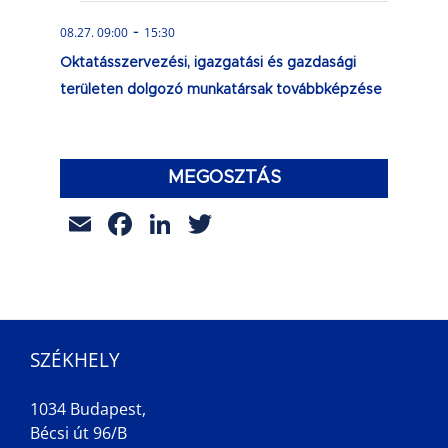
-
08.27. 09:00
15:30
Oktatásszervezési, igazgatási és gazdasági
területen dolgozó munkatársak továbbképzése
MEGOSZTÁS
Email
Facebook
LinkedIn
Twitter
SZÉKHELY
1034 Budapest,
Bécsi út 96/B