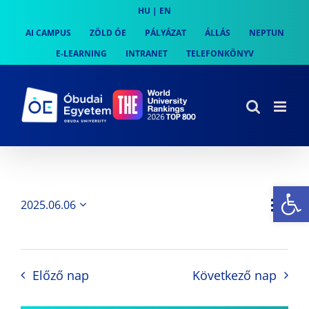
Skip
HU
|
EN
to
AI CAMPUS
ZÖLD ÓE
PÁLYÁZAT
ÁLLÁS
NEPTUN
content
E-LEARNING
INTRANET
TELEFONKÖNYV
Es
Es
2025.06.06
Nap
Navi
Dátum
néz
kiválasztása.
néze
nav
Előző nap
Következő nap