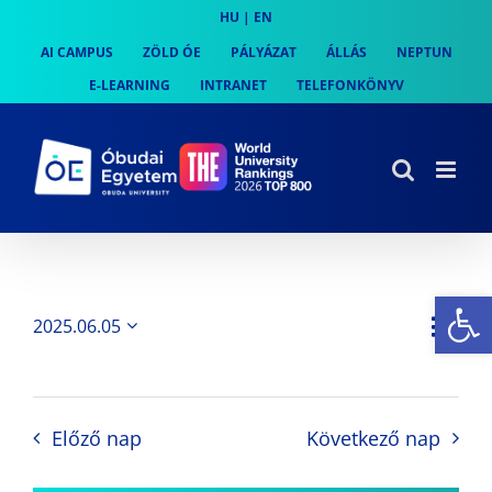
Skip
HU
|
EN
to
AI CAMPUS
ZÖLD ÓE
PÁLYÁZAT
ÁLLÁS
NEPTUN
content
E-LEARNING
INTRANET
TELEFONKÖNYV
Es
Es
2025.06.05
Nap
Navi
Dátum
néz
kiválasztása.
néze
nav
Előző nap
Következő nap