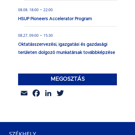
-
08.08. 18:00
22:00
HSUP Pioneers Accelerator Program
-
08.27. 09:00
15:30
Oktatásszervezési, igazgatási és gazdasági
területen dolgozó munkatársak továbbképzése
MEGOSZTÁS
Email
Facebook
LinkedIn
Twitter
SZÉKHELY