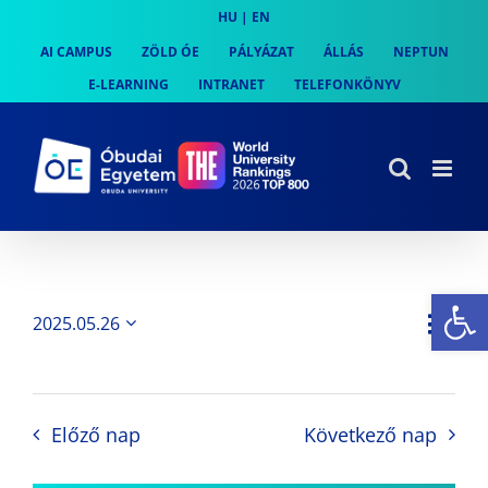
Skip
HU
|
EN
to
AI CAMPUS
ZÖLD ÓE
PÁLYÁZAT
ÁLLÁS
NEPTUN
content
E-LEARNING
INTRANET
TELEFONKÖNYV
Es
Es
2025.05.26
Nap
Navi
Dátum
néz
kiválasztása.
néze
nav
Előző nap
Következő nap