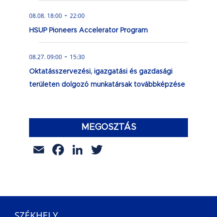
-
08.08. 18:00
22:00
HSUP Pioneers Accelerator Program
-
08.27. 09:00
15:30
Oktatásszervezési, igazgatási és gazdasági
területen dolgozó munkatársak továbbképzése
MEGOSZTÁS
Email
Facebook
LinkedIn
Twitter
SZÉKHELY