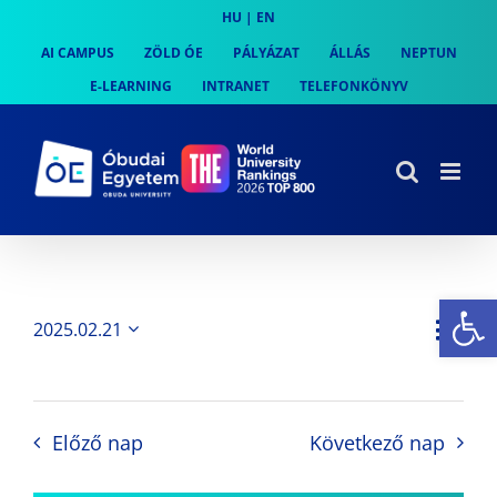
Skip
HU
|
EN
to
AI CAMPUS
ZÖLD ÓE
PÁLYÁZAT
ÁLLÁS
NEPTUN
content
E-LEARNING
INTRANET
TELEFONKÖNYV
Es
Es
2025.02.21
Nap
Navi
Dátum
néz
kiválasztása.
néze
nav
Előző nap
Következő nap